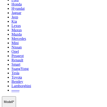
Honda
Hyundai
Jaguar
Jeep
Kia
Lexus
Maxus
Mazda
Mercedes
Mini
Nissan
Opel
Peugeot
Renault
Smart
SsangYong
Tesla
Toyota
Bentley
Lamborghini
───
Modell*