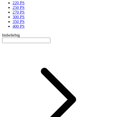
220 PS
250 PS
270 PS
300 PS
350 PS
400 PS
bis
beliebig