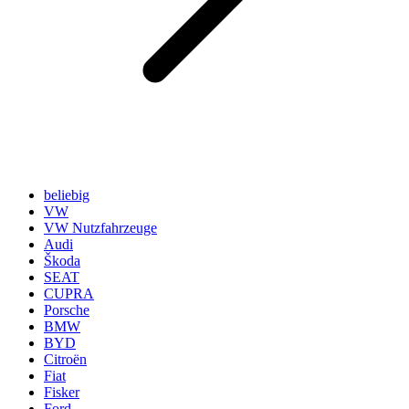
beliebig
VW
VW Nutzfahrzeuge
Audi
Škoda
SEAT
CUPRA
Porsche
BMW
BYD
Citroën
Fiat
Fisker
Ford