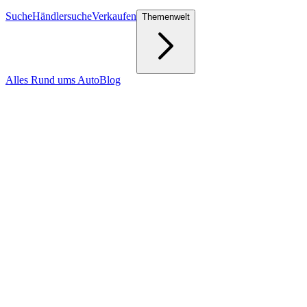
Suche
Händlersuche
Verkaufen
Themenwelt
Alles Rund ums Auto
Blog