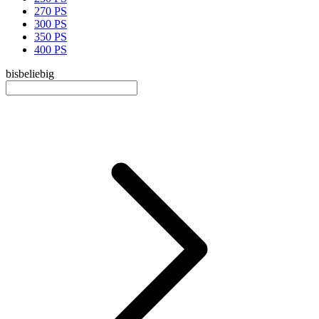
270 PS
300 PS
350 PS
400 PS
bis
beliebig