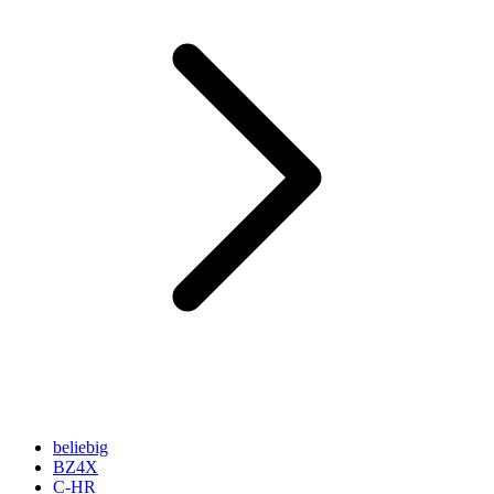
beliebig
BZ4X
C-HR