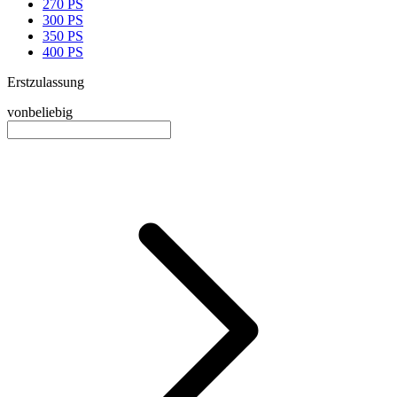
270 PS
300 PS
350 PS
400 PS
Erstzulassung
von
beliebig