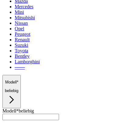
Mazda
Mercedes
Mini
Mitsubishi
Nissan
Opel
Peugeot
Renault
Suzuki
Toyota
Bentley
Lamborghini
───
Modell*
beliebig
Modell*
beliebig