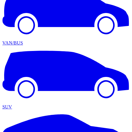
VAN/BUS
SUV