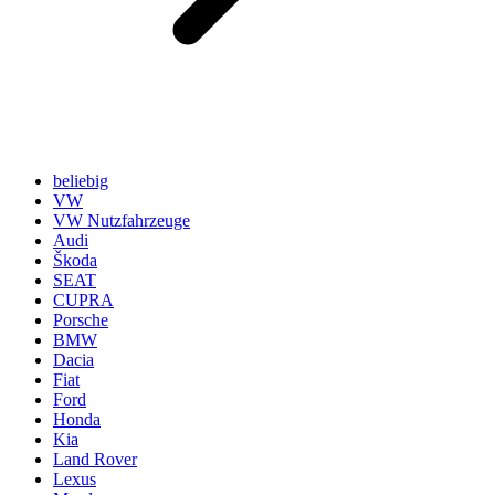
beliebig
VW
VW Nutzfahrzeuge
Audi
Škoda
SEAT
CUPRA
Porsche
BMW
Dacia
Fiat
Ford
Honda
Kia
Land Rover
Lexus