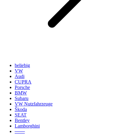
beliebig
VW
Audi
CUPRA
Porsche
BMW
Subaru
VW Nutzfahrzeuge
Škoda
SEAT
Bentley
Lamborghini
───