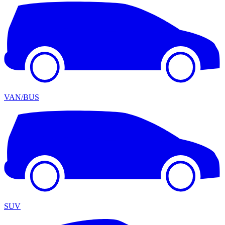
VAN/BUS
SUV