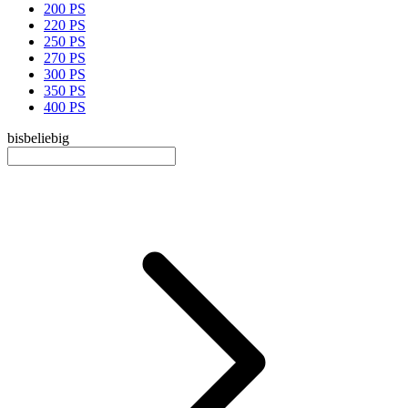
200 PS
220 PS
250 PS
270 PS
300 PS
350 PS
400 PS
bis
beliebig