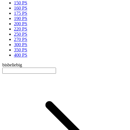
150 PS
160 PS
175 PS
190 PS
200 PS
220 PS
250 PS
270 PS
300 PS
350 PS
400 PS
bis
beliebig