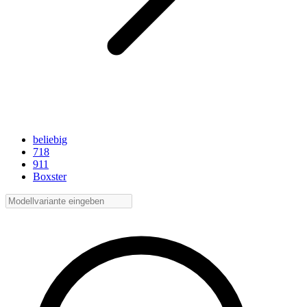
beliebig
718
911
Boxster