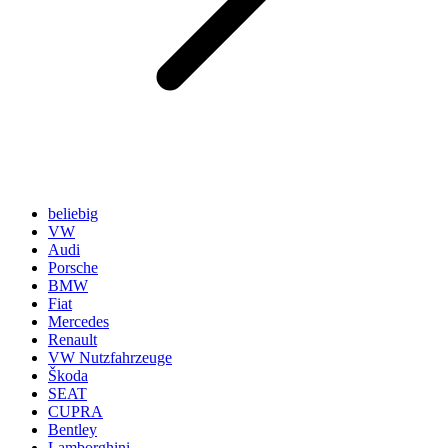
beliebig
VW
Audi
Porsche
BMW
Fiat
Mercedes
Renault
VW Nutzfahrzeuge
Škoda
SEAT
CUPRA
Bentley
Lamborghini