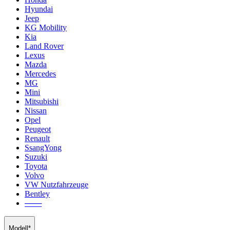
Hyundai
Jeep
KG Mobility
Kia
Land Rover
Lexus
Mazda
Mercedes
MG
Mini
Mitsubishi
Nissan
Opel
Peugeot
Renault
SsangYong
Suzuki
Toyota
Volvo
VW Nutzfahrzeuge
Bentley
───
Modell*