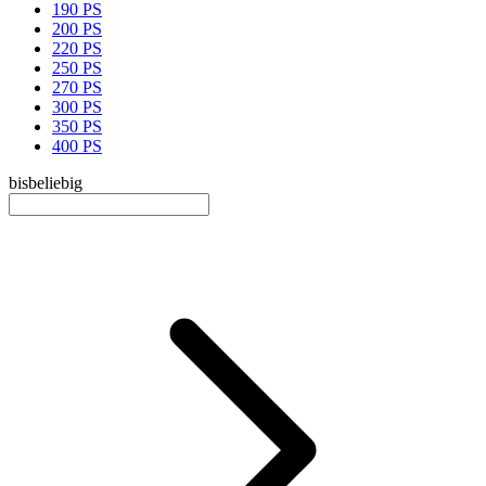
190 PS
200 PS
220 PS
250 PS
270 PS
300 PS
350 PS
400 PS
bis
beliebig