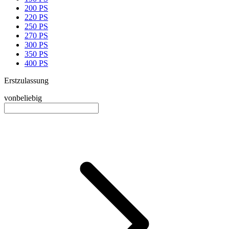
200 PS
220 PS
250 PS
270 PS
300 PS
350 PS
400 PS
Erstzulassung
von
beliebig