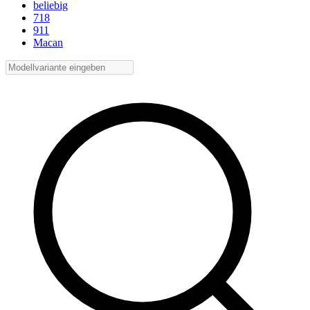
beliebig
718
911
Macan