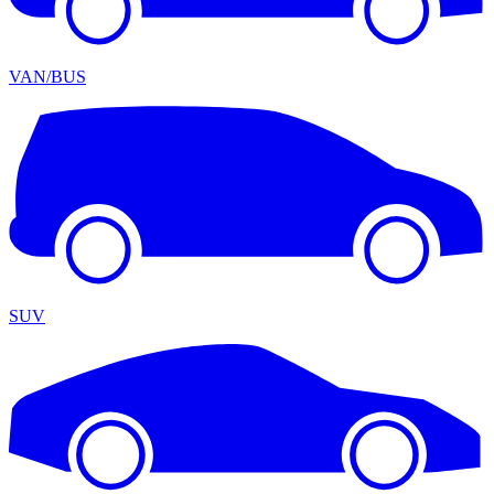
VAN/BUS
SUV