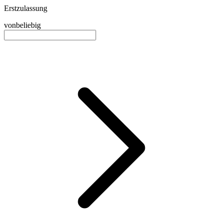
Erstzulassung
von
beliebig