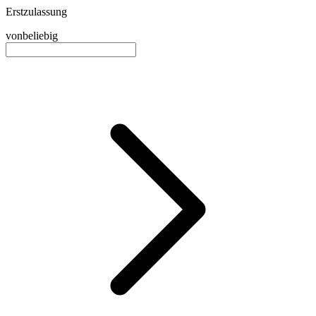
Erstzulassung
von
beliebig