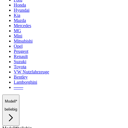
Honda
Hyundai
Kia
Mazda
Mercedes
MG
Mini
Mitsubishi
Opel
Peugeot
Renault
Suzuki
Toyota
VW Nutzfahrzeuge
Bentley
Lamborghini
───
Modell*
beliebig