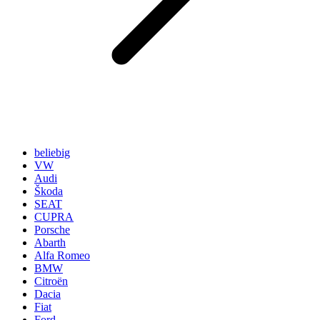
beliebig
VW
Audi
Škoda
SEAT
CUPRA
Porsche
Abarth
Alfa Romeo
BMW
Citroën
Dacia
Fiat
Ford