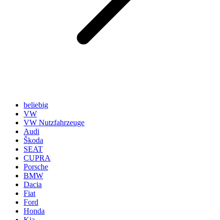
beliebig
VW
VW Nutzfahrzeuge
Audi
Škoda
SEAT
CUPRA
Porsche
BMW
Dacia
Fiat
Ford
Honda
Kia