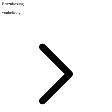
Erstzulassung
von
beliebig