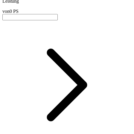
Leistung
von
0 PS