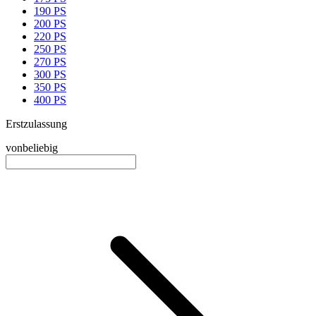
190 PS
200 PS
220 PS
250 PS
270 PS
300 PS
350 PS
400 PS
Erstzulassung
von
beliebig