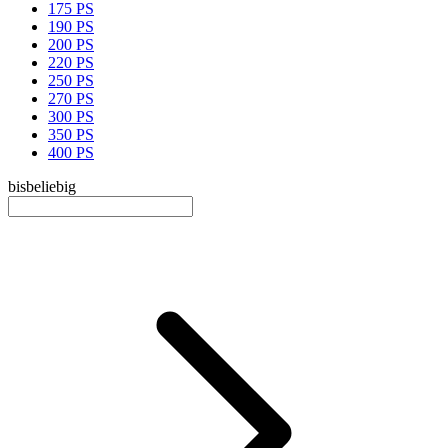
175 PS
190 PS
200 PS
220 PS
250 PS
270 PS
300 PS
350 PS
400 PS
bis
beliebig