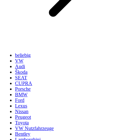
beliebig
VW
Audi
Škoda
SEAT
CUPRA
Porsche
BMW
Ford
Lexus
Nissan
Peugeot
Toyota
VW Nutzfahrzeuge
Bentley
Lamborghini