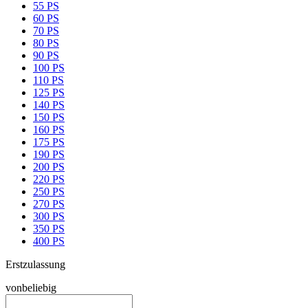
55 PS
60 PS
70 PS
80 PS
90 PS
100 PS
110 PS
125 PS
140 PS
150 PS
160 PS
175 PS
190 PS
200 PS
220 PS
250 PS
270 PS
300 PS
350 PS
400 PS
Erstzulassung
von
beliebig