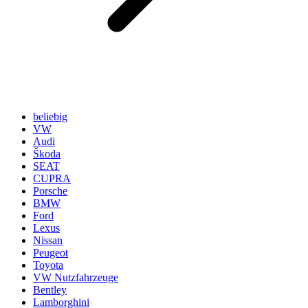
beliebig
VW
Audi
Škoda
SEAT
CUPRA
Porsche
BMW
Ford
Lexus
Nissan
Peugeot
Toyota
VW Nutzfahrzeuge
Bentley
Lamborghini