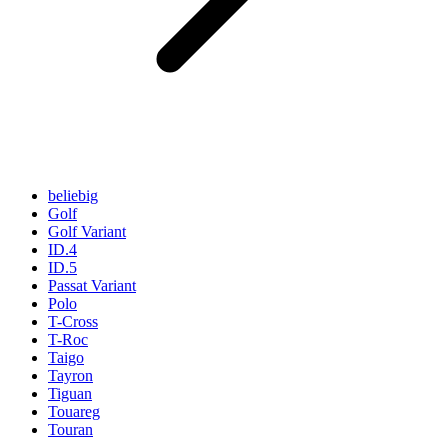
beliebig
Golf
Golf Variant
ID.4
ID.5
Passat Variant
Polo
T-Cross
T-Roc
Taigo
Tayron
Tiguan
Touareg
Touran