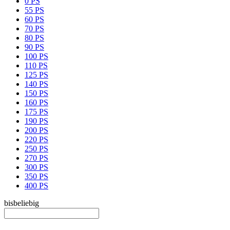
0 PS
55 PS
60 PS
70 PS
80 PS
90 PS
100 PS
110 PS
125 PS
140 PS
150 PS
160 PS
175 PS
190 PS
200 PS
220 PS
250 PS
270 PS
300 PS
350 PS
400 PS
bis
beliebig