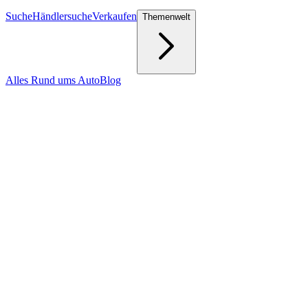
Suche
Händlersuche
Verkaufen
Themenwelt
Alles Rund ums Auto
Blog