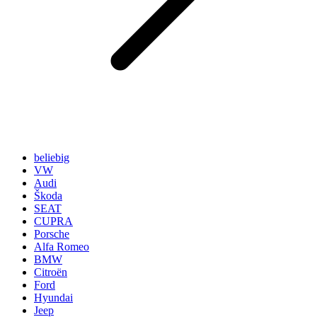
beliebig
VW
Audi
Škoda
SEAT
CUPRA
Porsche
Alfa Romeo
BMW
Citroën
Ford
Hyundai
Jeep