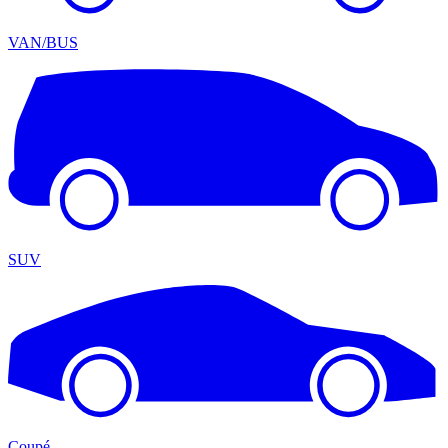
VAN/BUS
SUV
Coupé