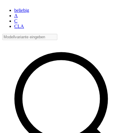
beliebig
A
C
CLA