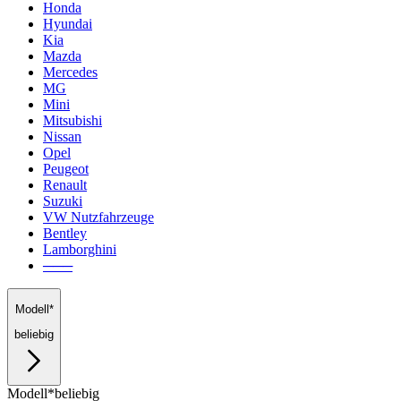
Honda
Hyundai
Kia
Mazda
Mercedes
MG
Mini
Mitsubishi
Nissan
Opel
Peugeot
Renault
Suzuki
VW Nutzfahrzeuge
Bentley
Lamborghini
───
Modell*
beliebig
Modell*
beliebig