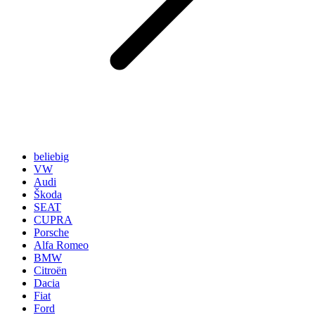
beliebig
VW
Audi
Škoda
SEAT
CUPRA
Porsche
Alfa Romeo
BMW
Citroën
Dacia
Fiat
Ford