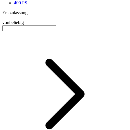
400 PS
Erstzulassung
von
beliebig