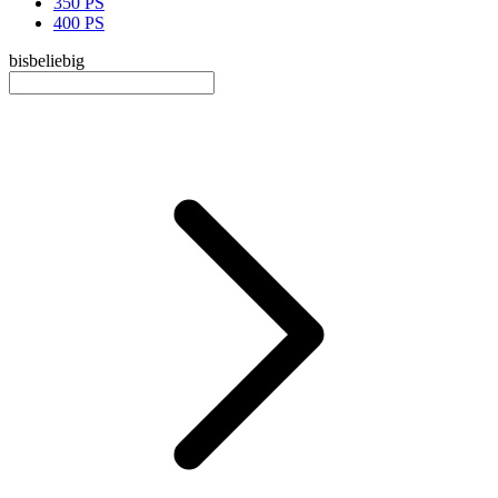
350 PS
400 PS
bis
beliebig