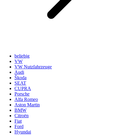
beliebig
VW
VW Nutzfahrzeuge
Audi
Škoda
SEAT
CUPRA
Porsche
Alfa Romeo
Aston Martin
BMW
Citroën
Fiat
Ford
Hyundai