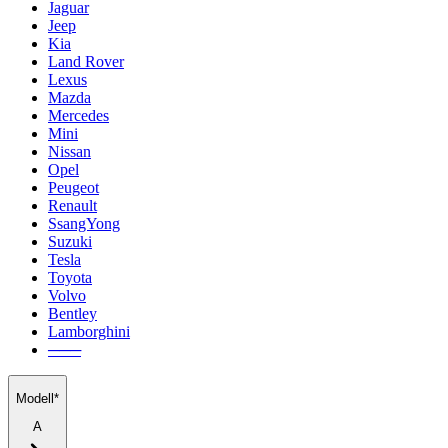
Jaguar
Jeep
Kia
Land Rover
Lexus
Mazda
Mercedes
Mini
Nissan
Opel
Peugeot
Renault
SsangYong
Suzuki
Tesla
Toyota
Volvo
Bentley
Lamborghini
───
Modell*
A