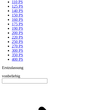
110 PS
125 PS
140 PS
150 PS
160 PS
175 PS
190 PS
200 PS
220 PS
250 PS
270 PS
300 PS
350 PS
400 PS
Erstzulassung
von
beliebig