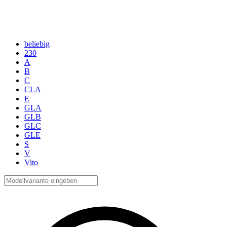
beliebig
230
A
B
C
CLA
E
GLA
GLB
GLC
GLE
S
V
Vito