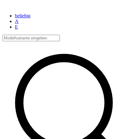
beliebig
A
E