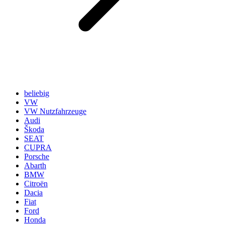
beliebig
VW
VW Nutzfahrzeuge
Audi
Škoda
SEAT
CUPRA
Porsche
Abarth
BMW
Citroën
Dacia
Fiat
Ford
Honda