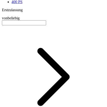
400 PS
Erstzulassung
von
beliebig