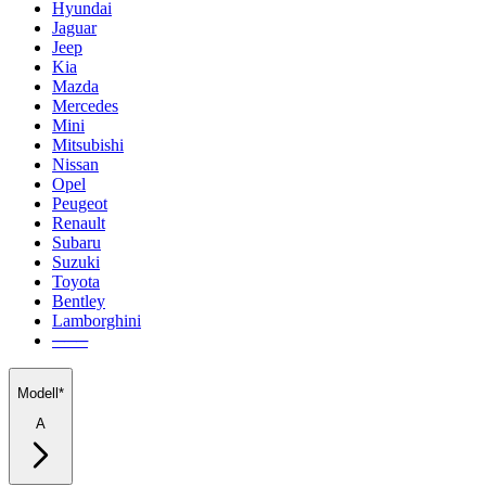
Hyundai
Jaguar
Jeep
Kia
Mazda
Mercedes
Mini
Mitsubishi
Nissan
Opel
Peugeot
Renault
Subaru
Suzuki
Toyota
Bentley
Lamborghini
───
Modell*
A