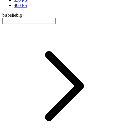
350 PS
400 PS
bis
beliebig