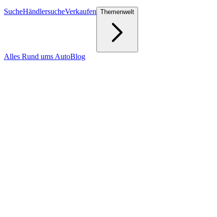
Suche
Händlersuche
Verkaufen
Themenwelt
Alles Rund ums Auto
Blog