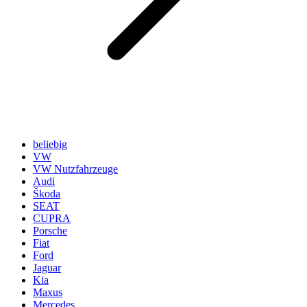
beliebig
VW
VW Nutzfahrzeuge
Audi
Škoda
SEAT
CUPRA
Porsche
Fiat
Ford
Jaguar
Kia
Maxus
Mercedes