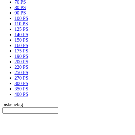
70 PS
80 PS
90 PS
100 PS
110 PS
125 PS
140 PS
150 PS
160 PS
175 PS
190 PS
200 PS
220 PS
250 PS
270 PS
300 PS
350 PS
400 PS
bis
beliebig