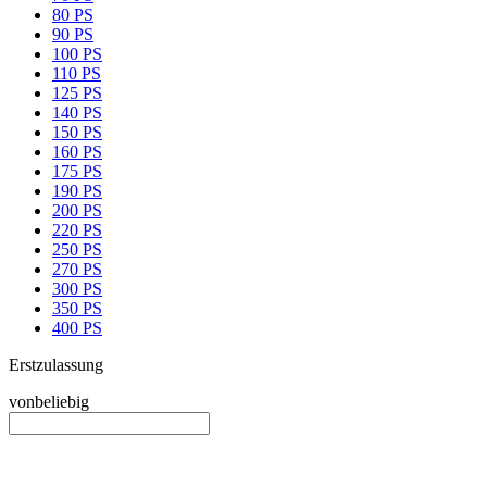
80 PS
90 PS
100 PS
110 PS
125 PS
140 PS
150 PS
160 PS
175 PS
190 PS
200 PS
220 PS
250 PS
270 PS
300 PS
350 PS
400 PS
Erstzulassung
von
beliebig