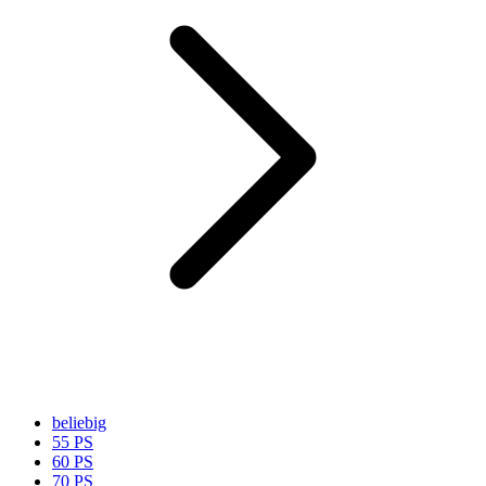
beliebig
55 PS
60 PS
70 PS