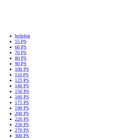
beliebig
55 PS
60 PS
70 PS
80 PS
90 PS
100 PS
110 PS
125 PS
140 PS
150 PS
160 PS
175 PS
190 PS
200 PS
220 PS
250 PS
270 PS
300 PS