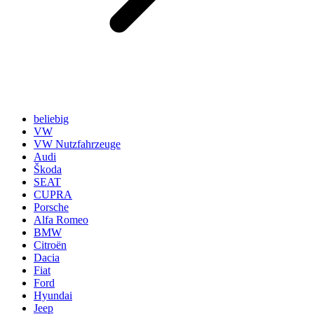
beliebig
VW
VW Nutzfahrzeuge
Audi
Škoda
SEAT
CUPRA
Porsche
Alfa Romeo
BMW
Citroën
Dacia
Fiat
Ford
Hyundai
Jeep