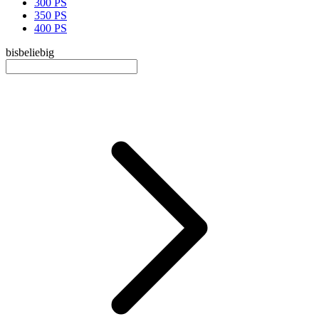
300 PS
350 PS
400 PS
bis
beliebig