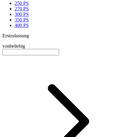
250 PS
270 PS
300 PS
350 PS
400 PS
Erstzulassung
von
beliebig