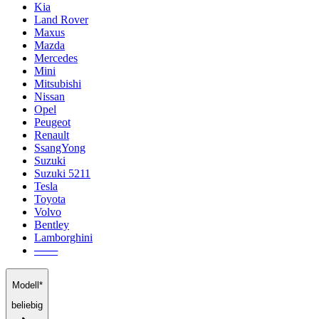
Kia
Land Rover
Maxus
Mazda
Mercedes
Mini
Mitsubishi
Nissan
Opel
Peugeot
Renault
SsangYong
Suzuki
Suzuki 5211
Tesla
Toyota
Volvo
Bentley
Lamborghini
───
Modell*
beliebig