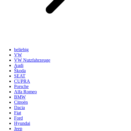
beliebig
VW
VW Nutzfahrzeuge
Audi
Škoda
SEAT
CUPRA
Porsche
Alfa Romeo
BMW
Citroën
Dacia
Fiat
Ford
Hyundai
Jeep