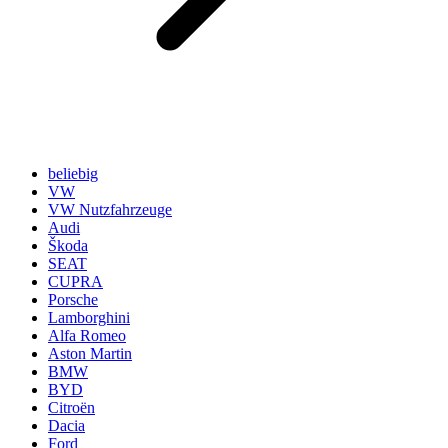
beliebig
VW
VW Nutzfahrzeuge
Audi
Škoda
SEAT
CUPRA
Porsche
Lamborghini
Alfa Romeo
Aston Martin
BMW
BYD
Citroën
Dacia
Ford