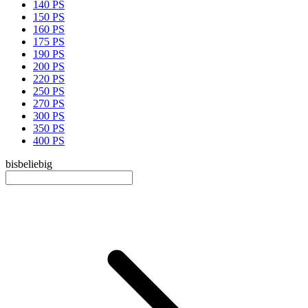
140 PS
150 PS
160 PS
175 PS
190 PS
200 PS
220 PS
250 PS
270 PS
300 PS
350 PS
400 PS
bis
beliebig