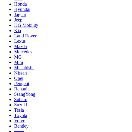
Honda
Hyundai
Jaguar
Jeep
KG Mobility
Kia
Land Rover
Lexus
Mazda
Mercedes
MG
Mini
Mitsubishi
Nissan
Opel
Peugeot
Renault
SsangYong
Subaru
Suzuki
Tesla
Toyota
Volvo
Bentley
───