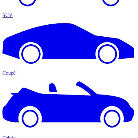
SUV
Coupé
Cabrio