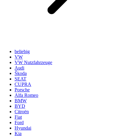
beliebig
VW
VW Nutzfahrzeuge
Audi
Škoda
SEAT
CUPRA
Porsche
Alfa Romeo
BMW
BYD
Citroën
Fiat
Ford
Hyundai
Kia