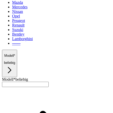
Mazda
Mercedes
Nissan
Opel
Peugeot
Renault
Suzuki
Bentley
Lamborghini
───
Modell*
beliebig
Modell*
beliebig