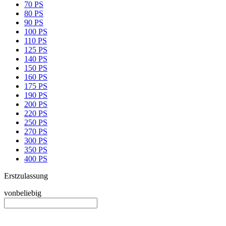
70 PS
80 PS
90 PS
100 PS
110 PS
125 PS
140 PS
150 PS
160 PS
175 PS
190 PS
200 PS
220 PS
250 PS
270 PS
300 PS
350 PS
400 PS
Erstzulassung
von
beliebig