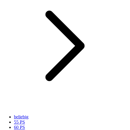
beliebig
55 PS
60 PS