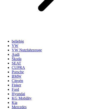
beliebig
VW
VW Nutzfahrzeuge
Audi
Škoda
SEAT
CUPRA
Porsche
BMW
Citroën
Fisker
Ford
Hyundai
KG Mobility
Kia
Mercedes