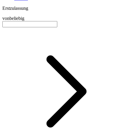
Erstzulassung
von
beliebig