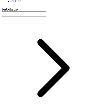
400 PS
bis
beliebig