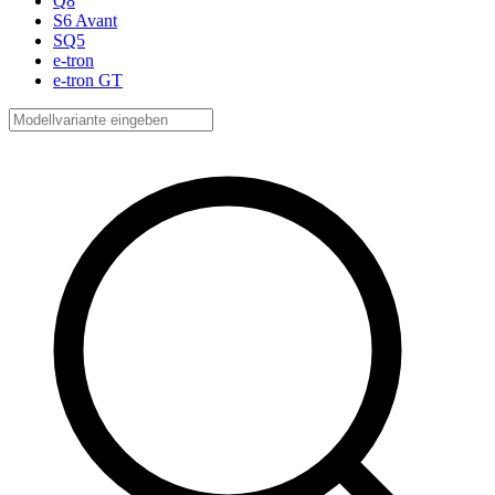
Q8
S6 Avant
SQ5
e-tron
e-tron GT