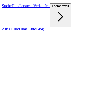
Suche
Händlersuche
Verkaufen
Themenwelt
Alles Rund ums Auto
Blog