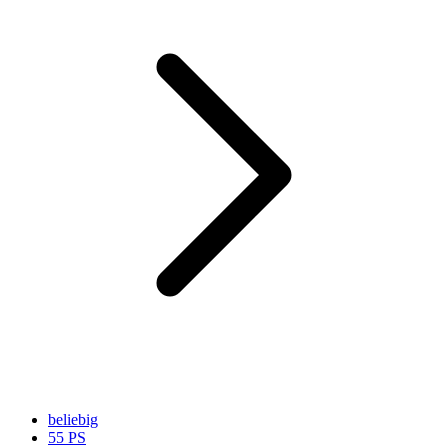
beliebig
55 PS