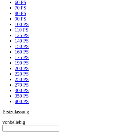
60 PS
70 PS
80 PS
90 PS
100 PS
110 PS
125 PS
140 PS
150 PS
160 PS
175 PS
190 PS
200 PS
220 PS
250 PS
270 PS
300 PS
350 PS
400 PS
Erstzulassung
von
beliebig