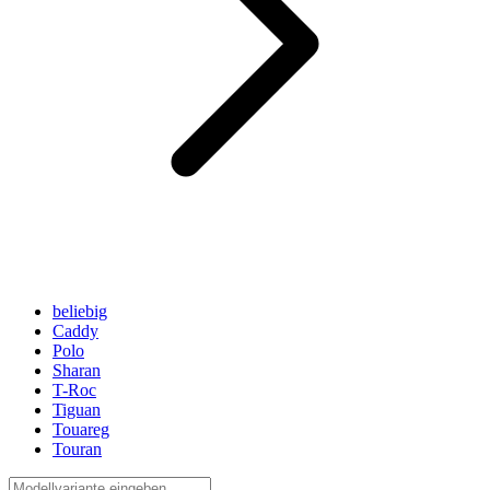
beliebig
Caddy
Polo
Sharan
T-Roc
Tiguan
Touareg
Touran