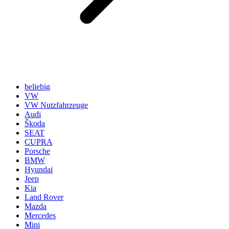
beliebig
VW
VW Nutzfahrzeuge
Audi
Škoda
SEAT
CUPRA
Porsche
BMW
Hyundai
Jeep
Kia
Land Rover
Mazda
Mercedes
Mini