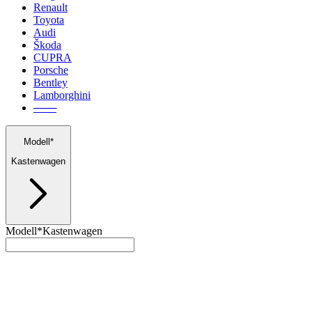
Renault
Toyota
Audi
Škoda
CUPRA
Porsche
Bentley
Lamborghini
───
Modell*
Kastenwagen
Modell*
Kastenwagen