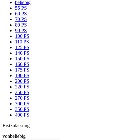
beliebig
55 PS
60 PS
70 PS
80 PS
90 PS
100 PS
110 PS
125 PS
140 PS
150 PS
160 PS
175 PS
190 PS
200 PS
220 PS
250 PS
270 PS
300 PS
350 PS
400 PS
Erstzulassung
von
beliebig