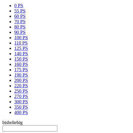
0 PS
55 PS
60 PS
70 PS
80 PS
90 PS
100 PS
110 PS
125 PS
140 PS
150 PS
160 PS
175 PS
190 PS
200 PS
220 PS
250 PS
270 PS
300 PS
350 PS
400 PS
bis
beliebig