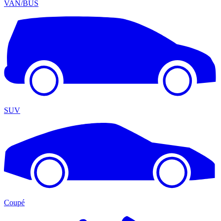
VAN/BUS
SUV
Coupé