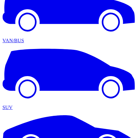
VAN/BUS
SUV