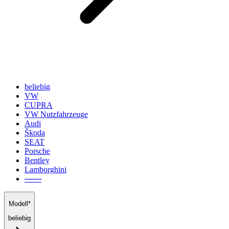
beliebig
VW
CUPRA
VW Nutzfahrzeuge
Audi
Škoda
SEAT
Porsche
Bentley
Lamborghini
───
Modell*
beliebig