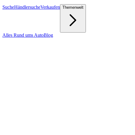
Suche
Händlersuche
Verkaufen
Themenwelt
Alles Rund ums Auto
Blog