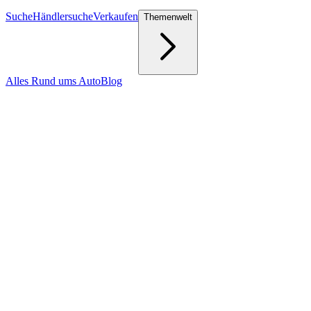
Suche
Händlersuche
Verkaufen
Themenwelt
Alles Rund ums Auto
Blog