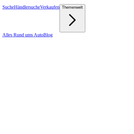
Suche
Händlersuche
Verkaufen
Themenwelt
Alles Rund ums Auto
Blog