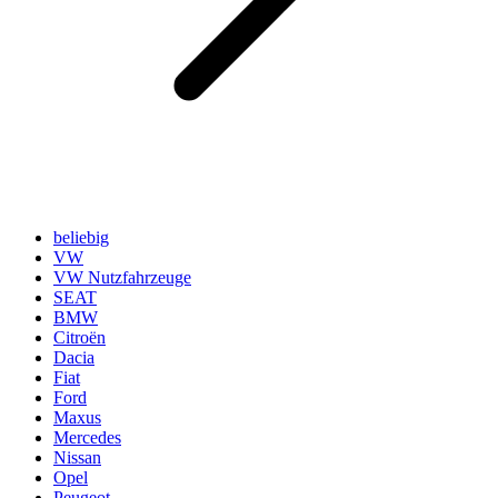
beliebig
VW
VW Nutzfahrzeuge
SEAT
BMW
Citroën
Dacia
Fiat
Ford
Maxus
Mercedes
Nissan
Opel
Peugeot