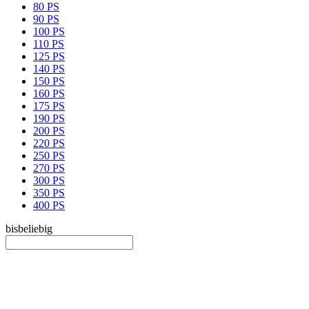
80 PS
90 PS
100 PS
110 PS
125 PS
140 PS
150 PS
160 PS
175 PS
190 PS
200 PS
220 PS
250 PS
270 PS
300 PS
350 PS
400 PS
bis
beliebig