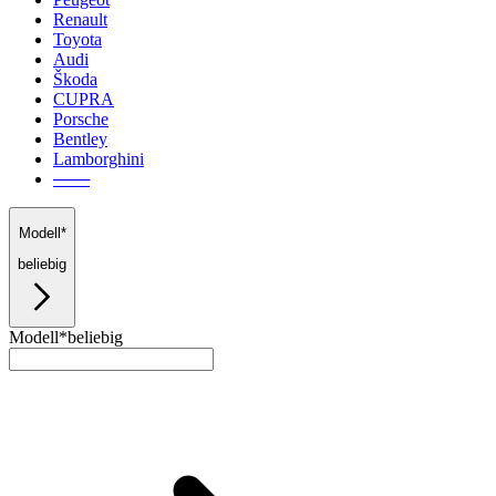
Renault
Toyota
Audi
Škoda
CUPRA
Porsche
Bentley
Lamborghini
───
Modell*
beliebig
Modell*
beliebig