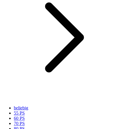
beliebig
55 PS
60 PS
70 PS
80 PS