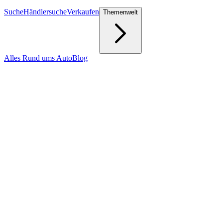
Suche
Händlersuche
Verkaufen
Themenwelt
Alles Rund ums Auto
Blog