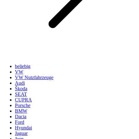
beliebig
VW
VW Nutzfahrzeuge
Audi
Škoda
SEAT
CUPRA
Porsche
BMW
Dacia
Ford
Hyundai
Jaguar
Jeep