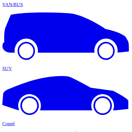
VAN/BUS
SUV
Coupé