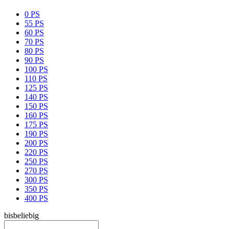
0 PS
55 PS
60 PS
70 PS
80 PS
90 PS
100 PS
110 PS
125 PS
140 PS
150 PS
160 PS
175 PS
190 PS
200 PS
220 PS
250 PS
270 PS
300 PS
350 PS
400 PS
bis
beliebig