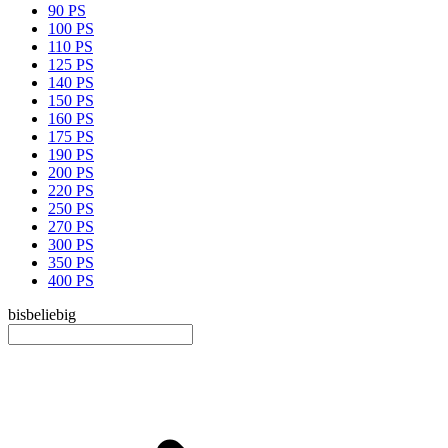
90 PS
100 PS
110 PS
125 PS
140 PS
150 PS
160 PS
175 PS
190 PS
200 PS
220 PS
250 PS
270 PS
300 PS
350 PS
400 PS
bis
beliebig