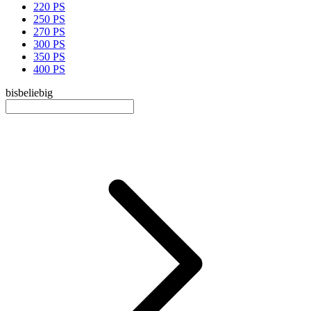
220 PS
250 PS
270 PS
300 PS
350 PS
400 PS
bis
beliebig