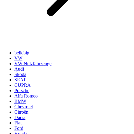
beliebig
VW
VW Nutzfahrzeuge
Audi
Škoda
SEAT
CUPRA
Porsche
Alfa Romeo
BMW
Chevrolet
Citroën
Dacia
Fiat
Ford
Honda