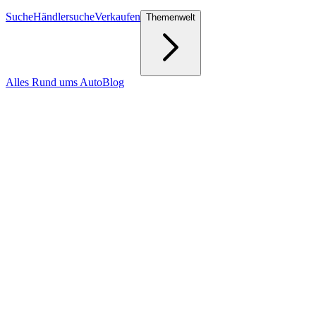
Suche
Händlersuche
Verkaufen
Themenwelt
Alles Rund ums Auto
Blog