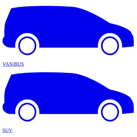
VAN/BUS
SUV