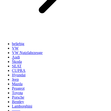
beliebig
VW
VW Nutzfahrzeuge
Audi
Škoda
SEAT
CUPRA
Hyundai
Jeep
Mazda
Peugeot
Toyota
Porsche
Bentley
Lamborghini
───