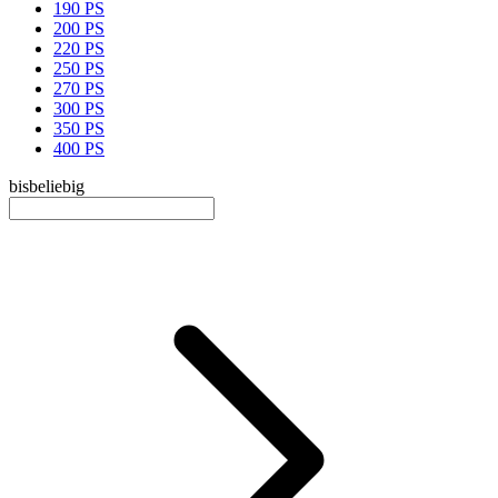
190 PS
200 PS
220 PS
250 PS
270 PS
300 PS
350 PS
400 PS
bis
beliebig