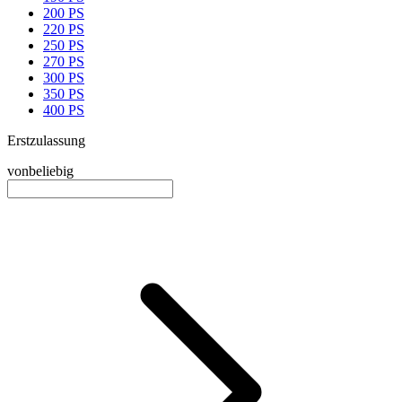
200 PS
220 PS
250 PS
270 PS
300 PS
350 PS
400 PS
Erstzulassung
von
beliebig