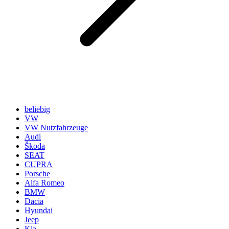
beliebig
VW
VW Nutzfahrzeuge
Audi
Škoda
SEAT
CUPRA
Porsche
Alfa Romeo
BMW
Dacia
Hyundai
Jeep
Kia