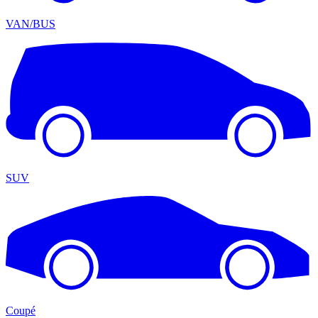
VAN/BUS
SUV
Coupé