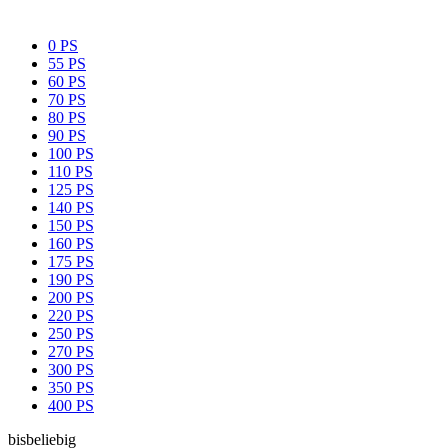
0 PS
55 PS
60 PS
70 PS
80 PS
90 PS
100 PS
110 PS
125 PS
140 PS
150 PS
160 PS
175 PS
190 PS
200 PS
220 PS
250 PS
270 PS
300 PS
350 PS
400 PS
bis
beliebig