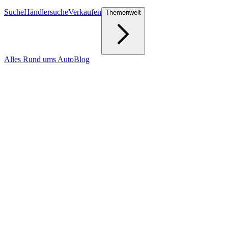
Suche
Händlersuche
Verkaufen
Themenwelt
Alles Rund ums Auto
Blog