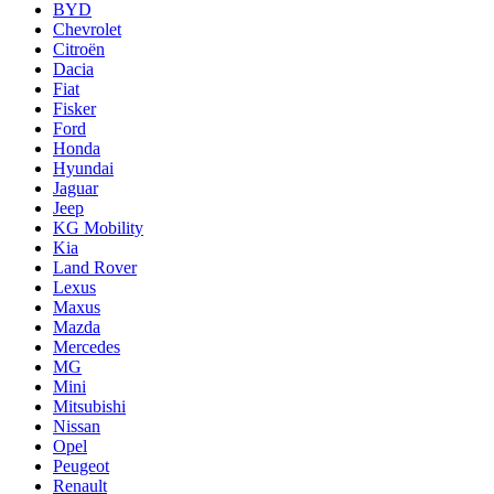
BYD
Chevrolet
Citroën
Dacia
Fiat
Fisker
Ford
Honda
Hyundai
Jaguar
Jeep
KG Mobility
Kia
Land Rover
Lexus
Maxus
Mazda
Mercedes
MG
Mini
Mitsubishi
Nissan
Opel
Peugeot
Renault