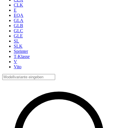
CLK
E
EQA
GLA
GLB
GLC
GLE
SL
SLK
Sprinter
T-Klasse
V
Vito