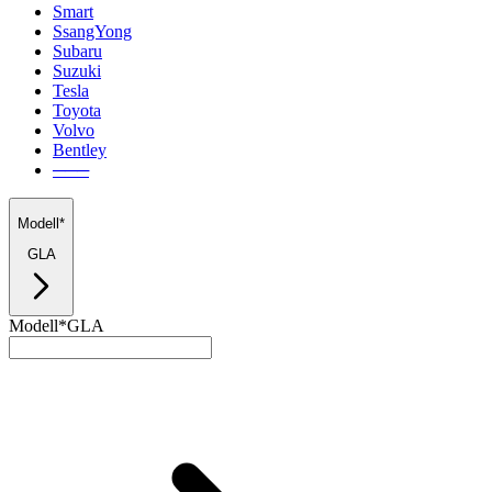
Smart
SsangYong
Subaru
Suzuki
Tesla
Toyota
Volvo
Bentley
───
Modell*
GLA
Modell*
GLA