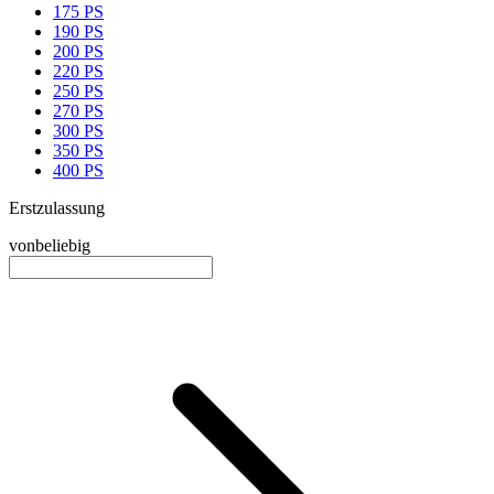
175 PS
190 PS
200 PS
220 PS
250 PS
270 PS
300 PS
350 PS
400 PS
Erstzulassung
von
beliebig