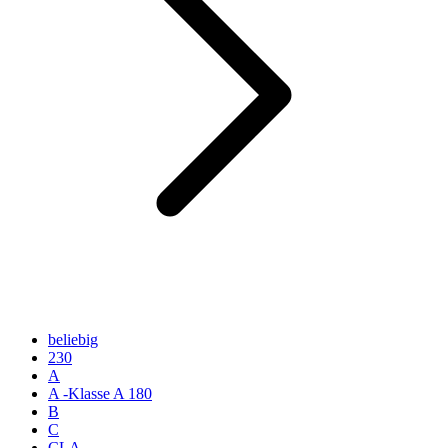
beliebig
230
A
A -Klasse A 180
B
C
CLA