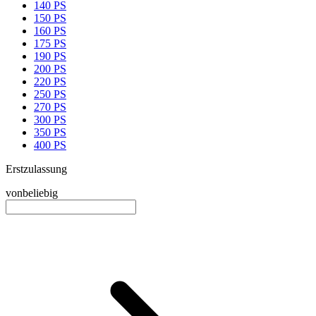
140 PS
150 PS
160 PS
175 PS
190 PS
200 PS
220 PS
250 PS
270 PS
300 PS
350 PS
400 PS
Erstzulassung
von
beliebig