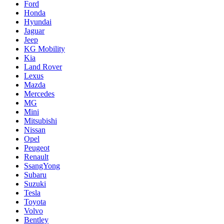
Ford
Honda
Hyundai
Jaguar
Jeep
KG Mobility
Kia
Land Rover
Lexus
Mazda
Mercedes
MG
Mini
Mitsubishi
Nissan
Opel
Peugeot
Renault
SsangYong
Subaru
Suzuki
Tesla
Toyota
Volvo
Bentley