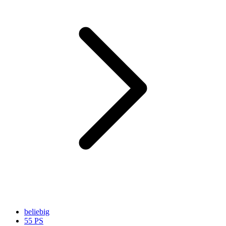
beliebig
55 PS