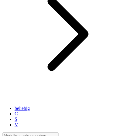
beliebig
C
S
V