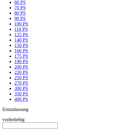
60 PS
70 PS
80 PS
90 PS
100 PS
110 PS
125 PS
140 PS
150 PS
160 PS
175 PS
190 PS
200 PS
220 PS
250 PS
270 PS
300 PS
350 PS
400 PS
Erstzulassung
von
beliebig