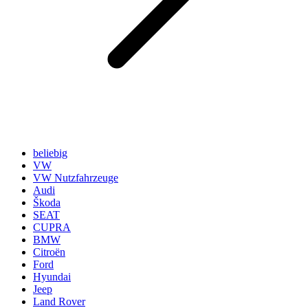
beliebig
VW
VW Nutzfahrzeuge
Audi
Škoda
SEAT
CUPRA
BMW
Citroën
Ford
Hyundai
Jeep
Land Rover