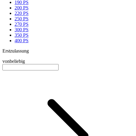
190 PS
200 PS
220 PS
250 PS
270 PS
300 PS
350 PS
400 PS
Erstzulassung
von
beliebig