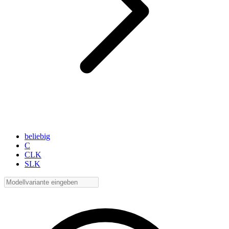
beliebig
C
CLK
SLK