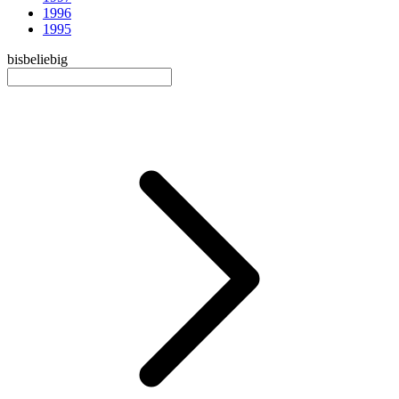
1996
1995
bis
beliebig