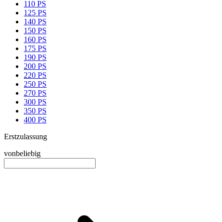
110 PS
125 PS
140 PS
150 PS
160 PS
175 PS
190 PS
200 PS
220 PS
250 PS
270 PS
300 PS
350 PS
400 PS
Erstzulassung
von
beliebig