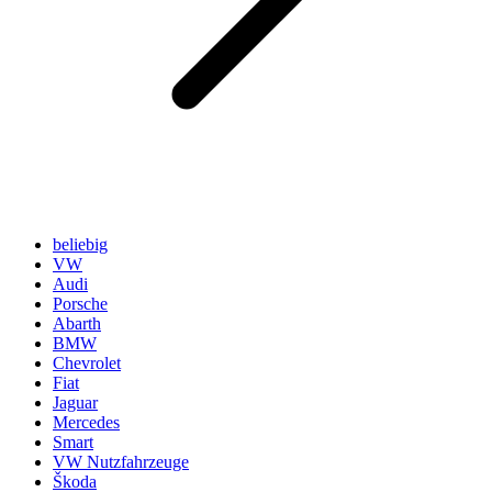
beliebig
VW
Audi
Porsche
Abarth
BMW
Chevrolet
Fiat
Jaguar
Mercedes
Smart
VW Nutzfahrzeuge
Škoda