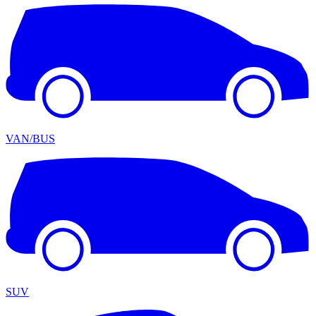
VAN/BUS
SUV