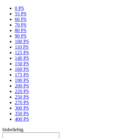
0 PS
55 PS
60 PS
70 PS
80 PS
90 PS
100 PS
110 PS
125 PS
140 PS
150 PS
160 PS
175 PS
190 PS
200 PS
220 PS
250 PS
270 PS
300 PS
350 PS
400 PS
bis
beliebig