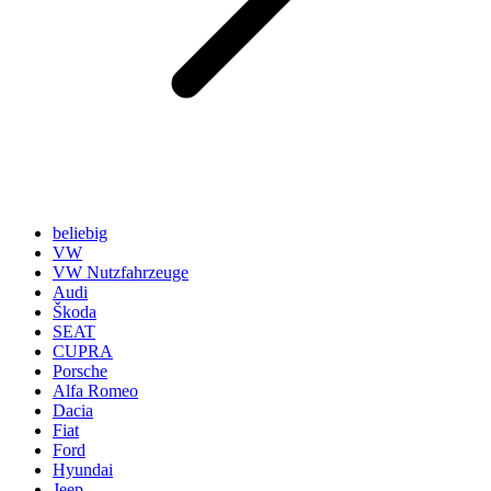
beliebig
VW
VW Nutzfahrzeuge
Audi
Škoda
SEAT
CUPRA
Porsche
Alfa Romeo
Dacia
Fiat
Ford
Hyundai
Jeep