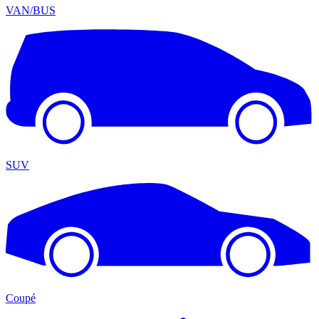
VAN/BUS
SUV
Coupé