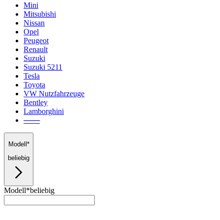
Mini
Mitsubishi
Nissan
Opel
Peugeot
Renault
Suzuki
Suzuki 5211
Tesla
Toyota
VW Nutzfahrzeuge
Bentley
Lamborghini
───
Modell*
beliebig
Modell*
beliebig