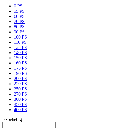
0 PS
55 PS
60 PS
70 PS
80 PS
90 PS
100 PS
110 PS
125 PS
140 PS
150 PS
160 PS
175 PS
190 PS
200 PS
220 PS
250 PS
270 PS
300 PS
350 PS
400 PS
bis
beliebig