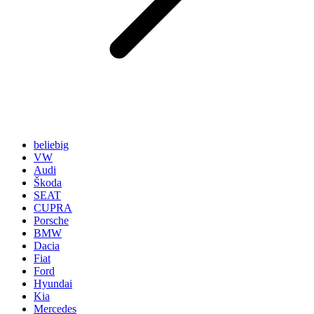
beliebig
VW
Audi
Škoda
SEAT
CUPRA
Porsche
BMW
Dacia
Fiat
Ford
Hyundai
Kia
Mercedes