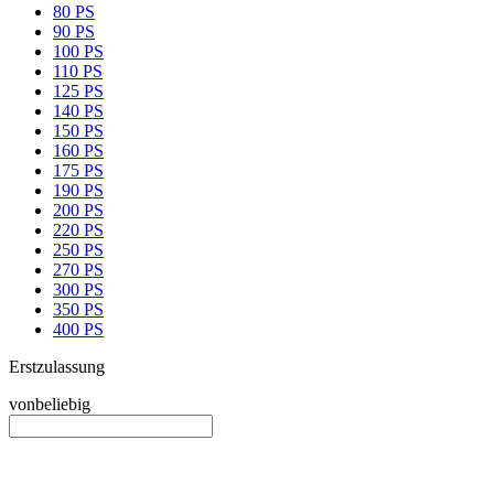
80 PS
90 PS
100 PS
110 PS
125 PS
140 PS
150 PS
160 PS
175 PS
190 PS
200 PS
220 PS
250 PS
270 PS
300 PS
350 PS
400 PS
Erstzulassung
von
beliebig