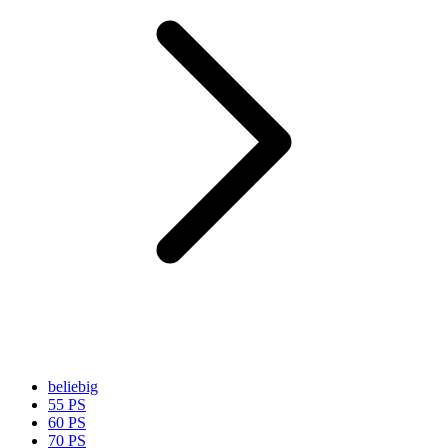
beliebig
55 PS
60 PS
70 PS