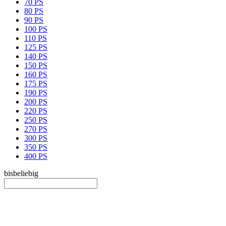
70 PS
80 PS
90 PS
100 PS
110 PS
125 PS
140 PS
150 PS
160 PS
175 PS
190 PS
200 PS
220 PS
250 PS
270 PS
300 PS
350 PS
400 PS
bis
beliebig