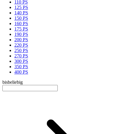
110 PS
125 PS
140 PS
150 PS
160 PS
175 PS
190 PS
200 PS
220 PS
250 PS
270 PS
300 PS
350 PS
400 PS
bis
beliebig